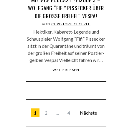
MIPIACE PODCAST EPISODE 3 –
WOLFGANG “FIFI” PISSECKER ÜBER
DIE GROSSE FREIHEIT VESPA!
VON
CHRISTOPH CECERLE
Hektiker, Kabarett-Legende und
Schauspieler Wolfgang “Fifi” Pissecker
sitzt in der Quarantäne und träumt von
der großen Freiheit auf seiner Postler-
gelben Vespa! Vielleicht fahren wir…
WEITERLESEN
1
2
…
4
Nächste