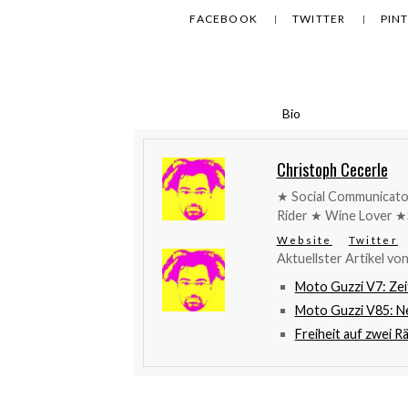
FACEBOOK
TWITTER
PIN
Bio
Christoph Cecerle
★ Social Communicato
Rider ★ Wine Lover ★
Website
Twitter
Aktuellster Artikel vo
Moto Guzzi V7: Zei
Moto Guzzi V85: Ne
Freiheit auf zwei R