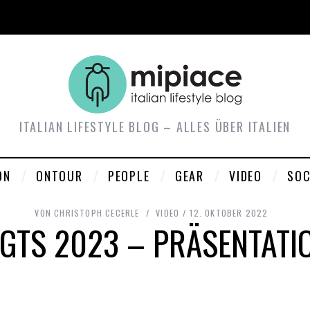
ITALIAN LIFESTYLE BLOG – ALLES ÜBER ITALIEN
ON
ONTOUR
PEOPLE
GEAR
VIDEO
SOC
VON
CHRISTOPH CECERLE
VIDEO
12. OKTOBER 2022
 GTS 2023 – PRÄSENTATI