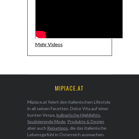
Mehr Videos
MIPIACE.AT
Mipiace.at feiert den italienischen Lifestyle
in all seinen Facetten. Dolce Vita auf einer
bunten Vespa,
kulinarische Highlights
,
faszinierende Mode
,
Produkte & Design
aber auch
Reisetipps
, die das italienische
Lebensgefühl in Österreich ausmachen.