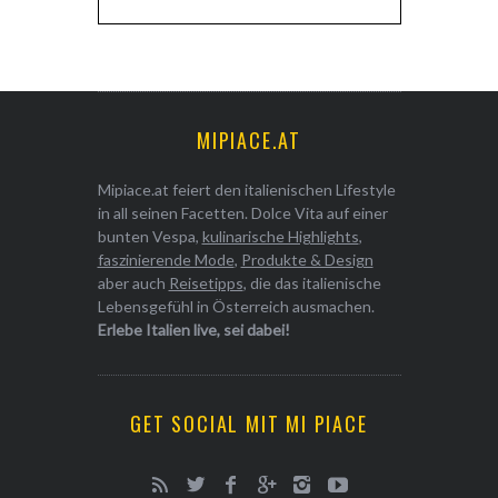
MIPIACE.AT
Mipiace.at feiert den italienischen Lifestyle
in all seinen Facetten. Dolce Vita auf einer
bunten Vespa,
kulinarische Highlights
,
faszinierende Mode
,
Produkte & Design
aber auch
Reisetipps
, die das italienische
Lebensgefühl in Österreich ausmachen.
Erlebe Italien live, sei dabei!
GET SOCIAL MIT MI PIACE