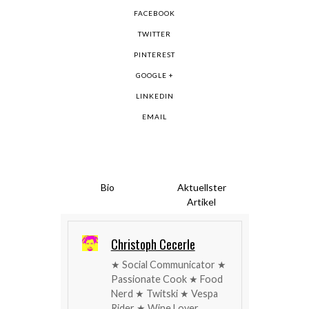
FACEBOOK
TWITTER
PINTEREST
GOOGLE +
LINKEDIN
EMAIL
Bio
Aktuellster
Artikel
Christoph Cecerle
★ Social Communicator ★
Passionate Cook ★ Food
Nerd ★ Twitski ★ Vespa
Rider ★ Wine Lover