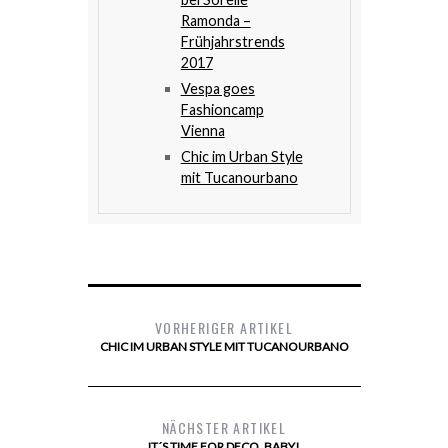
Ramonda –
Frühjahrstrends
2017
Vespa goes
Fashioncamp
Vienna
Chic im Urban Style
mit Tucanourbano
VORHERIGER ARTIKEL
CHIC IM URBAN STYLE MIT TUCANOURBANO
NÄCHSTER ARTIKEL
IT´S TIME FOR DECO, BABY!