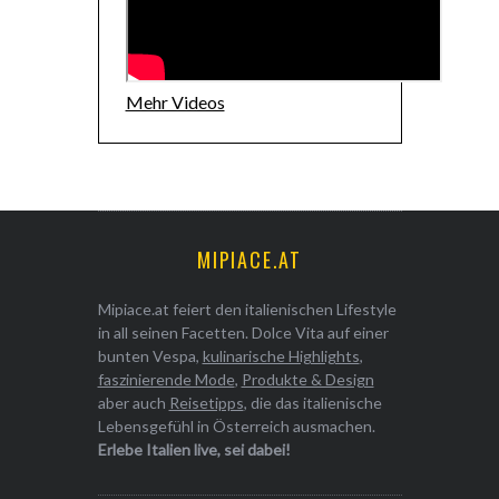
Mehr Videos
MIPIACE.AT
Mipiace.at feiert den italienischen Lifestyle
in all seinen Facetten. Dolce Vita auf einer
bunten Vespa,
kulinarische Highlights
,
faszinierende Mode
,
Produkte & Design
aber auch
Reisetipps
, die das italienische
Lebensgefühl in Österreich ausmachen.
Erlebe Italien live, sei dabei!