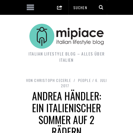
ITALIAN LIFESTYLE BLOG – ALLES ÜBER
ITALIEN
VON
CHRISTOPH CECERLE
PEOPLE
6. JULI
2017
ANDREA HÄNDLER:
EIN ITALIENISCHER
SOMMER AUF 2
RÄDERN