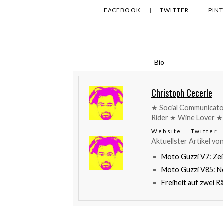
FACEBOOK
TWITTER
PIN
Bio
Christoph Cecerle
★ Social Communicato
Rider ★ Wine Lover ★
Website
Twitter
Aktuellster Artikel vo
Moto Guzzi V7: Zei
Moto Guzzi V85: Ne
Freiheit auf zwei R