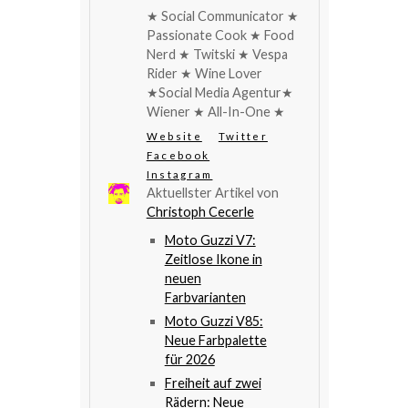
★ Social Communicator ★
Passionate Cook ★ Food
Nerd ★ Twitski ★ Vespa
Rider ★ Wine Lover
★Social Media Agentur★
Wiener ★ All-In-One ★
Website
Twitter
Facebook
Instagram
Aktuellster Artikel von
Christoph Cecerle
Moto Guzzi V7:
Zeitlose Ikone in
neuen
Farbvarianten
Moto Guzzi V85:
Neue Farbpalette
für 2026
Freiheit auf zwei
Rädern: Neue