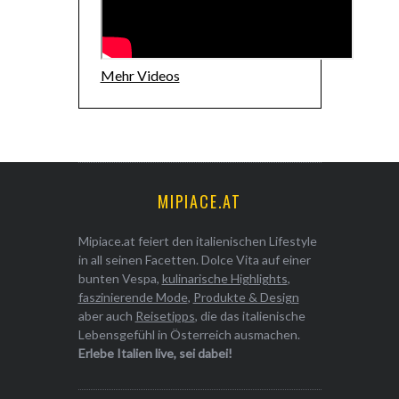
Mehr Videos
MIPIACE.AT
Mipiace.at feiert den italienischen Lifestyle
in all seinen Facetten. Dolce Vita auf einer
bunten Vespa,
kulinarische Highlights
,
faszinierende Mode
,
Produkte & Design
aber auch
Reisetipps
, die das italienische
Lebensgefühl in Österreich ausmachen.
Erlebe Italien live, sei dabei!