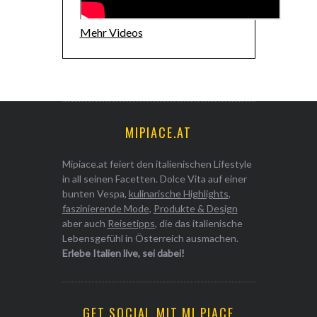
Mehr Videos
MIPIACE.AT
Mipiace.at feiert den italienischen Lifestyle
in all seinen Facetten. Dolce Vita auf einer
bunten Vespa,
kulinarische Highlights
,
faszinierende Mode
,
Produkte & Design
aber auch
Reisetipps
, die das italienische
Lebensgefühl in Österreich ausmachen.
Erlebe Italien live, sei dabei!
GET SOCIAL MIT MI PIACE