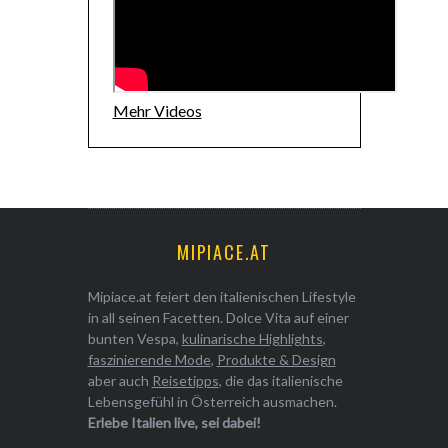
Mehr Videos
MIPIACE.AT
Mipiace.at feiert den italienischen Lifestyle
in all seinen Facetten. Dolce Vita auf einer
bunten Vespa,
kulinarische Highlights
,
faszinierende Mode
,
Produkte & Design
aber auch
Reisetipps
, die das italienische
Lebensgefühl in Österreich ausmachen.
Erlebe Italien live, sei dabei!