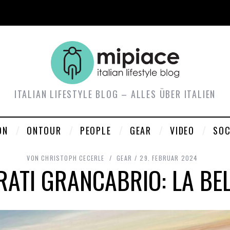
ITALIAN LIFESTYLE BLOG – ALLES ÜBER ITALIEN
ON
ONTOUR
PEOPLE
GEAR
VIDEO
SOC
VON
CHRISTOPH CECERLE
GEAR
29. FEBRUAR 2024
ATI GRANCABRIO: LA BE