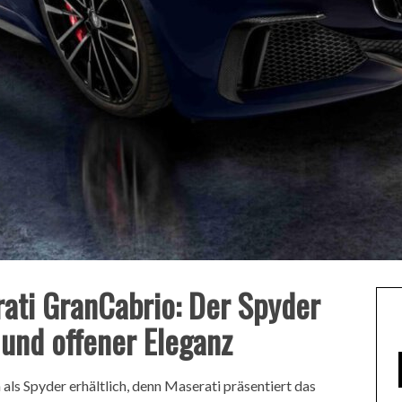
ati GranCabrio: Der Spyder
und offener Eleganz
 als Spyder erhältlich, denn Maserati präsentiert das