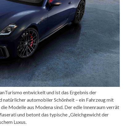
nTurismo entwickelt und ist das Ergebnis der
 natürlicher automobiler Schönheit – ein Fahrzeug mit
ür die Modelle aus Modena sind. Der edle Innenraum verrät
serati und betont das typische „Gleichgewicht der
schem Luxus.