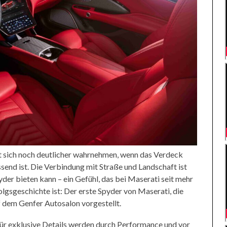
t sich noch deutlicher wahrnehmen, wenn das Verdeck
end ist. Die Verbindung mit Straße und Landschaft ist
pyder bieten kann – ein Gefühl, das bei Maserati seit mehr
folgsgeschichte ist: Der erste Spyder von Maserati, die
 dem Genfer Autosalon vorgestellt.
für exklusive Details werden durch Performance und vor