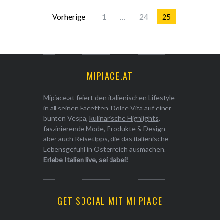
Vorherige
1
…
24
25
MIPIACE.AT
Mipiace.at feiert den italienischen Lifestyle
in all seinen Facetten. Dolce Vita auf einer
bunten Vespa,
kulinarische Highlights
,
faszinierende Mode
,
Produkte & Design
aber auch
Reisetipps
, die das italienische
Lebensgefühl in Österreich ausmachen.
Erlebe Italien live, sei dabei!
GET SOCIAL MIT MI PIACE