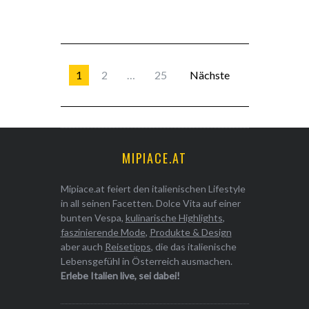
1
2
…
25
Nächste
MIPIACE.AT
Mipiace.at feiert den italienischen Lifestyle
in all seinen Facetten. Dolce Vita auf einer
bunten Vespa,
kulinarische Highlights
,
faszinierende Mode
,
Produkte & Design
aber auch
Reisetipps
, die das italienische
Lebensgefühl in Österreich ausmachen.
Erlebe Italien live, sei dabei!