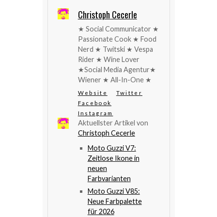
Christoph Cecerle
★ Social Communicator ★
Passionate Cook ★ Food
Nerd ★ Twitski ★ Vespa
Rider ★ Wine Lover
★Social Media Agentur★
Wiener ★ All-In-One ★
Website
Twitter
Facebook
Instagram
Aktuellster Artikel von
Christoph Cecerle
Moto Guzzi V7:
Zeitlose Ikone in
neuen
Farbvarianten
Moto Guzzi V85:
Neue Farbpalette
für 2026