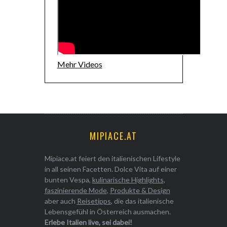
Mehr Videos
MIPIACE.AT
Mipiace.at feiert den italienischen Lifestyle
in all seinen Facetten. Dolce Vita auf einer
bunten Vespa,
kulinarische Highlights
,
faszinierende Mode
,
Produkte & Design
aber auch
Reisetipps
, die das italienische
Lebensgefühl in Österreich ausmachen.
Erlebe Italien live, sei dabei!