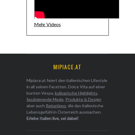
Mehr Videos
MIPIACE.AT
Mipiace.at feiert den italienischen Lifestyle
in all seinen Facetten. Dolce Vita auf einer
bunten Vespa,
kulinarische Highlights
,
faszinierende Mode
,
Produkte & Design
aber auch
Reisetipps
, die das italienische
Lebensgefühl in Österreich ausmachen.
Erlebe Italien live, sei dabei!