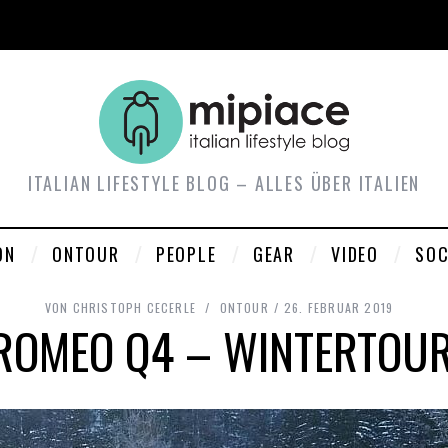
ITALIAN LIFESTYLE BLOG – ALLES ÜBER ITALIEN
ON
ONTOUR
PEOPLE
GEAR
VIDEO
SOC
VON
CHRISTOPH CECERLE
ONTOUR
26. FEBRUAR 2019
 ROMEO Q4 – WINTERTOUR