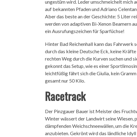
ungestüm wird. Leder umschmeichelt mich au
auf bekannten Pfaden und Adriano Celentan
Aber das beste an der Geschichte: 5 Liter re
werden von adaptiven Bi-Xenon Beamern auf
ein Ausrufungszeichen für Sparfüchse!
Hinter Bad Reichenhall kann das Fahrwerk sei
durch das kleine Deutsche Eck, keine Kräfte 
rechten Weg durch die Kurven suchen und sic
gekonnt das Setup, wie es einer Sportlimosin
leichtfüßig fährt sich die Giulia, kein Gram
gesamt nur 50 Kilo.
Racetrack
Der Pinzgauer Bauer ist Meister des Frucht
Winter wässert der Landwirt seine Wiesen, p
dämpfenden Weichschneewällen, um die Krei
anzubieten. Gekrönt wird das ländliche Idyl