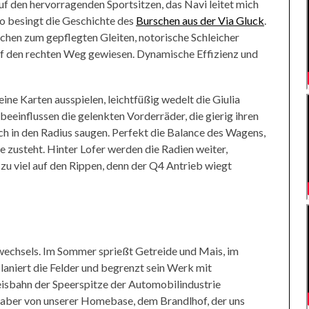
f den hervorragenden Sportsitzen, das Navi leitet mich
o besingt die Geschichte des
Burschen aus der Via Gluck
.
ichen zum gepflegten Gleiten, notorische Schleicher
 den rechten Weg gewiesen. Dynamische Effizienz und
ne Karten ausspielen, leichtfüßig wedelt die Giulia
beeinflussen die gelenkten Vorderräder, die gierig ihren
h in den Radius saugen. Perfekt die Balance des Wagens,
e zusteht. Hinter Lofer werden die Radien weiter,
m zu viel auf den Rippen, denn der Q4 Antrieb wiegt
wechsels. Im Sommer sprießt Getreide und Mais, im
laniert die Felder und begrenzt sein Werk mit
sbahn der Speerspitze der Automobilindustrie
l aber von unserer Homebase, dem Brandlhof, der uns